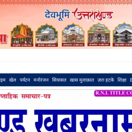
राइम
खेल
पर्यटन
मनोरंजन
सियासत
खास मुलाक़ात
ज़रा हटके
शिक्षा