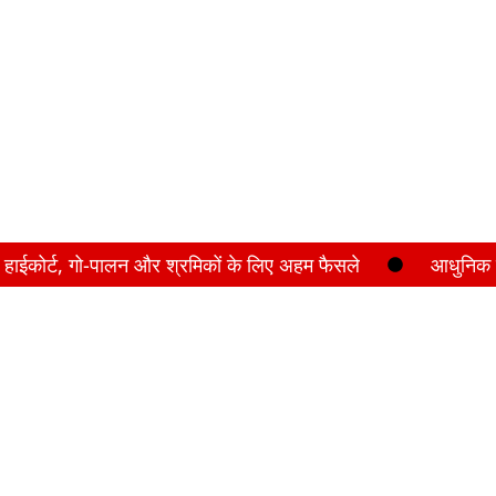
, हाईकोर्ट, गो-पालन और श्रमिकों के लिए अहम फैसले
आधुनिक त
पर कुमाऊँ आयुक्त की पैनी नजर, बूथों पर पहुंचकर परखी व्यवस्थाएं
द्वानी_बनभूलपुरा पुलिस की बड़ी सफलता,लंबे समय से फरार चल रहा वारंटी
बचा सका जान