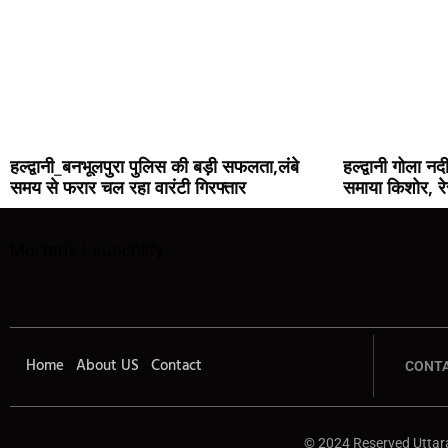
हल्द्वानी_बनभूलपुरा पुलिस की बड़ी सफलता,लंबे
हल्द्वानी गोला नदी
समय से फरार चल रहा वारंटी गिरफ्तार
समाया किशोर, रे
Mortarix
Launchlify
Home
About US
Contact
CONTA
© 2024 Reserved Utta