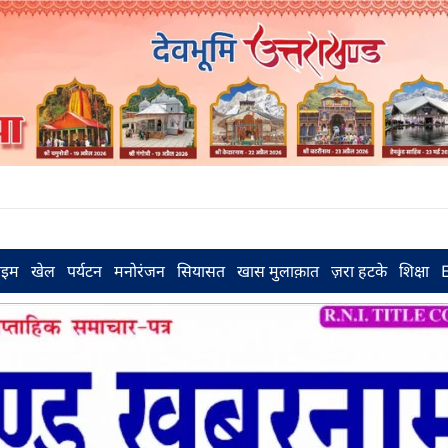
राइम
खेल
पर्यटन
मनोरंजन
सियासत
खास मुलाक़ात
ज़रा हटके
शिक्षा