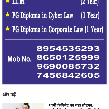
और पढ़ें
धामी कैबिनेट का बड़ा तोहफा,