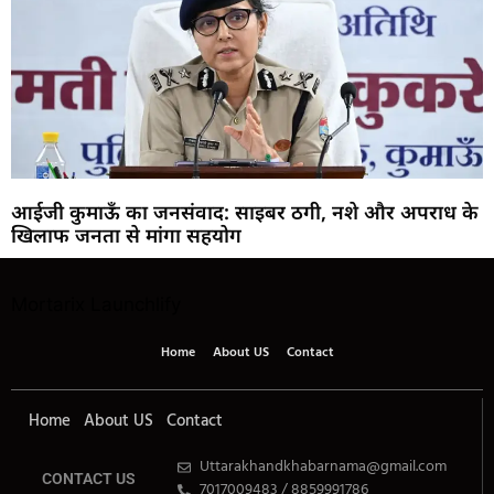
आईजी कुमाऊँ का जनसंवाद: साइबर ठगी, नशे और अपराध के
खिलाफ जनता से मांगा सहयोग
Mortarix
Launchlify
Home
About US
Contact
Home
About US
Contact
Uttarakhandkhabarnama@gmail.com
CONTACT US
7017009483 / 8859991786