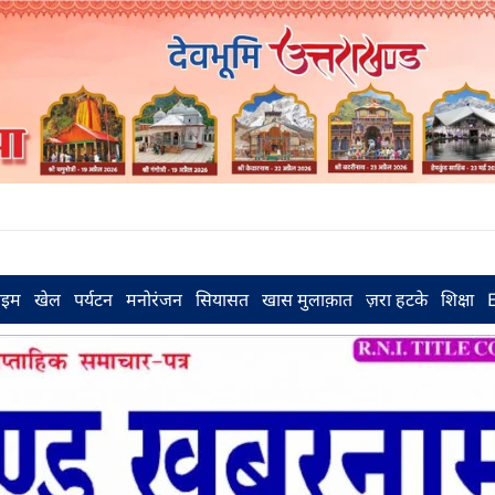
राइम
खेल
पर्यटन
मनोरंजन
सियासत
खास मुलाक़ात
ज़रा हटके
शिक्षा