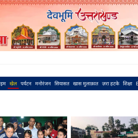
राइम
खेल
पर्यटन
मनोरंजन
सियासत
खास मुलाक़ात
ज़रा हटके
शिक्षा